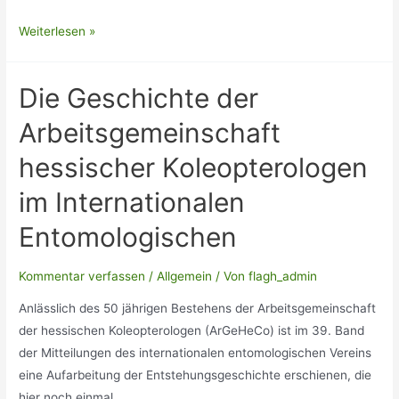
Die
Weiterlesen »
Geschichte
der
Die Geschichte der
Arbeitsgemeinschaft
Hessischer
Arbeitsgemeinschaft
Lepidopterologen
hessischer Koleopterologen
(ArgeHeLep)
im Internationalen
Entomologischen
Kommentar verfassen
/
Allgemein
/ Von
flagh_admin
Anlässlich des 50 jährigen Bestehens der Arbeitsgemeinschaft
der hessischen Koleopterologen (ArGeHeCo) ist im 39. Band
der Mitteilungen des internationalen entomologischen Vereins
eine Aufarbeitung der Entstehungsgeschichte erschienen, die
hier noch einmal …