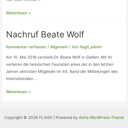
Die
Weiterlesen »
Geschichte
der
Nachruf Beate Wolf
Arbeitsgemeinschaft
hessischer
Kommentar verfassen
/
Allgemein
/ Von
flagh_admin
Koleopterologen
im
Am 10. Mai 2018 verstarb Dr. Beate Wolf in Gießen. Mit ihr
Internationalen
verlieren die hessischen Faunisten eines der in den letzten
Entomologischen
Jahren aktivsten Mitglieder.Im 44. Band der Mitteilungen des
internationalen …
Nachruf
Weiterlesen »
Beate
Wolf
Copyright © 2026 FLAGH | Powered by
Astra-WordPress-Theme